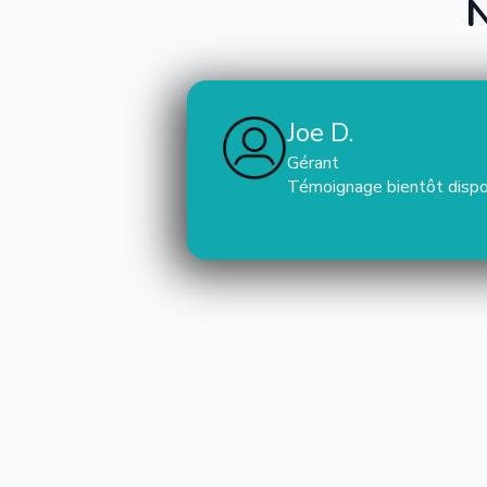
N
Joe D.
Gérant
Témoignage bientôt dispon