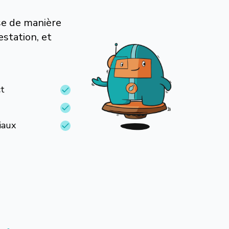
se de manière
estation, et
t
iaux