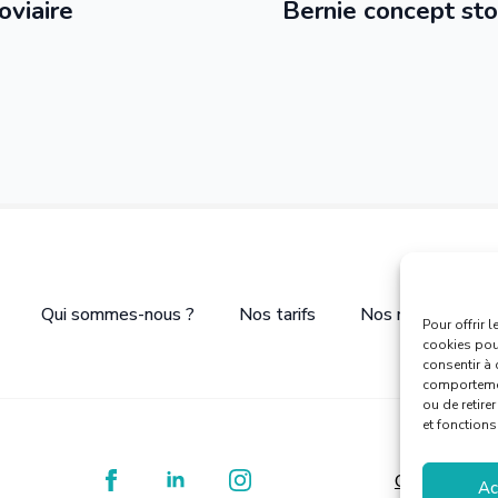
oviaire
Bernie concept sto
Qui sommes-nous ?
Nos tarifs
Nos réalisations
Pour offrir 
cookies pour
consentir à 
comportement
ou de retire
et fonctions
Conditions g
Ac