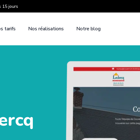
s 15 jours
s tarifs
Nos réalisations
Notre blog
ercq