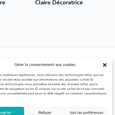
re
Claire Décoratrice
Gérer le consentement aux cookies
Nous appeler :
03 62 26 41 40
les meilleures expériences, nous utilisons des technologies telles que les
 stocker et/ou accéder aux informations des appareils. Le fait de
ces technologies nous permettra de traiter des données telles que le
 de navigation ou les ID uniques sur ce site. Le fait de ne pas consentir
r son consentement peut avoir un effet négatif sur certaines caractéristiques
.
-
-
énérales de vente
Mentions légales
Plan de site
cepter
Refuser
Voir les préférences
1