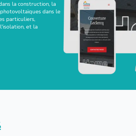
ans la construction, la
x photovoltaïques dans le
s particuliers,
'isolation, et la
é